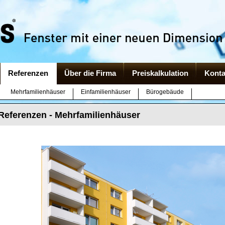
Referenzen
Über die Firma
Preiskalkulation
Konta
Mehrfamilienhäuser
Einfamilienhäuser
Bürogebäude
Referenzen - Mehrfamilienhäuser