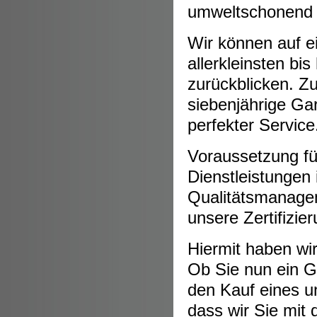
umweltschonend f
Wir können auf ei
allerkleinsten b
zurückblicken. Z
siebenjährige Gar
perfekter Service
Voraussetzung fü
Dienstleistungen 
Qualitätsmanagem
unsere Zertifiz
Hiermit haben wi
Ob Sie nun ein G
den Kauf eines u
dass wir Sie mit