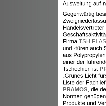
Ausweitung auf n
Gegenwärtig besi
Zweigniederlassu
Handelsvertreter 
Geschäftsaktivit
Firma
TSH PLAST
und -türen auch
aus Polypropylen 
einer der führend
Tschechien ist
P
„Grünes Licht fü
Liste der Fachlie
PRAMOS
, die d
Normen genügen, 
Produkte und Ve