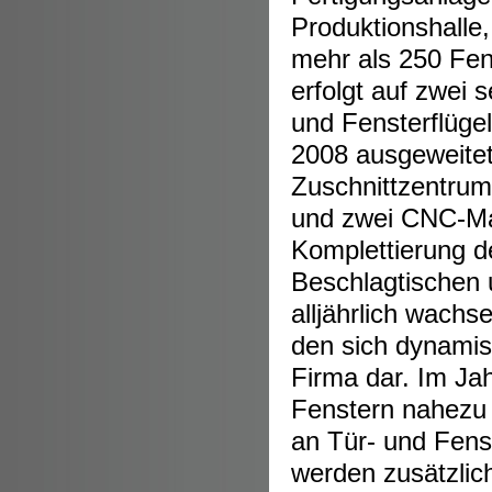
Produktionshalle,
mehr als 250 Fen
erfolgt auf zwei
und Fensterflüg
2008 ausgeweitet
Zuschnittzentrum
und zwei CNC-Mas
Komplettierung d
Beschlagtischen 
alljährlich wachs
den sich dynamis
Firma dar. Im Ja
Fenstern nahezu
an Tür- und Fens
werden zusätzlich